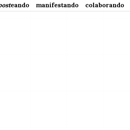
post
eando
manifestando
colaborando